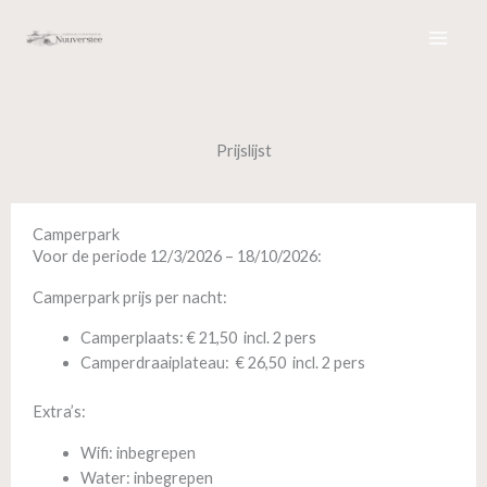
Ga
naar
de
inhoud
Prijslijst
Camperpark
Voor de periode 12/3/2026 – 18/10/2026:
Camperpark
prijs per nacht:
Camperplaats:
€ 21,50 incl. 2 pers
Camperdraaiplateau: € 26,50 incl. 2 pers
Extra’s:
Wifi: inbegrepen
Water: inbegrepen