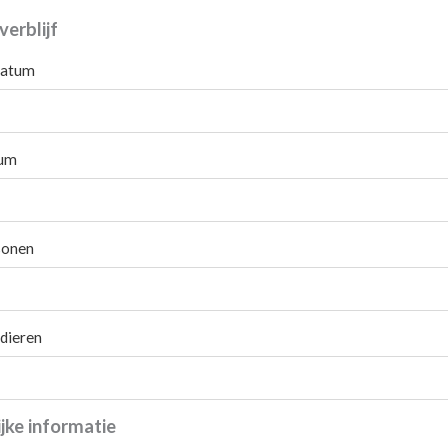
erblijf
datum
tum
sonen
dieren
jke informatie